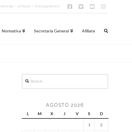
rencias
/
afíliate
/
transparencia
Normativa
Secretaría General
Afíliate
Buscar
AGOSTO 2026
L
M
X
J
V
S
D
1
2