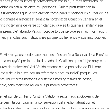
 años y por muchas generaciones en esa isla”, la más meridional de
blación actual de once mil personas. “Quiero profundizar en la
es limitaciones que la declaración como parque nacional en el Mar de las
icionales e históricas”, señaló la portavoz de Coalición Canaria en el
no no termina de verse con claridad qué es lo que va a limitar y esa
mprensible”, abundó Valido, “porque lo que se pide es más información,
ntes y a todas sus instituciones porque los herreños y sus instituciones
e El Hierro “ya es desde hace muchos años un área Reserva de la Biosfera
na en 1996”, por lo que la diputada de Coalición quiso “dejar muy claro
as de protección”. Así, Valido reconoció a la población de El Hierro
e y de la isla sea hoy un referente a nivel mundial” porque “los
natural de otros métodos y sistemas más agresivos de pesca,
dio, convirtiéndose así en sus primeros protectores”.
n el sur de El Hierro, Cristina Valido ha reclamado al Gobierno de
se permita compaginar la conservación del medio natural con el
s tradicionales y también la observación de los fondos marinos por parte