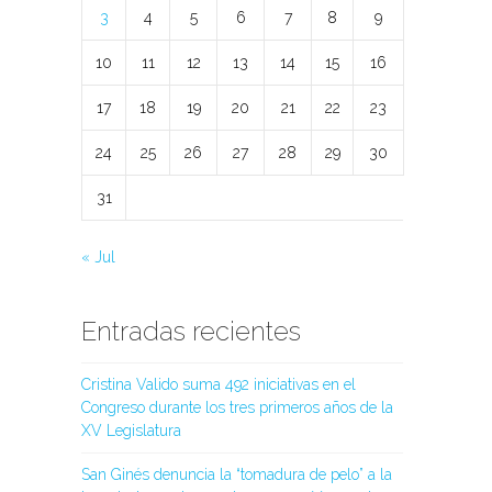
3
4
5
6
7
8
9
10
11
12
13
14
15
16
17
18
19
20
21
22
23
24
25
26
27
28
29
30
31
« Jul
Entradas recientes
Cristina Valido suma 492 iniciativas en el
Congreso durante los tres primeros años de la
XV Legislatura
San Ginés denuncia la “tomadura de pelo” a la