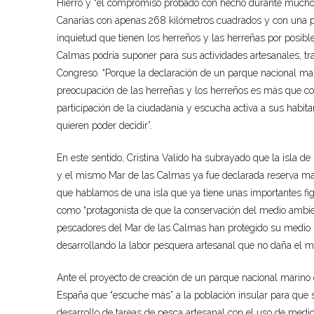
Hierro y “el compromiso probado con hecho durante muchos
Canarias con apenas 268 kilómetros cuadrados y con una po
inquietud que tienen los herreños y las herreñas por posibl
Calmas podría suponer para sus actividades artesanales, trad
Congreso. “Porque la declaración de un parque nacional mari
preocupación de las herreñas y los herreños es más que co
participación de la ciudadanía y escucha activa a sus habita
quieren poder decidir”.
En este sentido, Cristina Valido ha subrayado que la isla d
y el mismo Mar de las Calmas ya fue declarada reserva mari
que hablamos de una isla que ya tiene unas importantes figur
como “protagonista de que la conservación del medio ambient
pescadores del Mar de las Calmas han protegido su medio 
desarrollando la labor pesquera artesanal que no daña el me
Ante el proyecto de creación de un parque nacional marino e
España que “escuche más” a la población insular para que 
desarrollo de tareas de pesca artesanal con el uso de medio