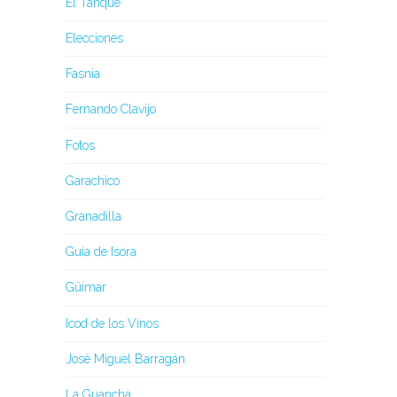
El Tanque
Elecciones
Fasnia
Fernando Clavijo
Fotos
Garachico
Granadilla
Guía de Isora
Güímar
Icod de los Vinos
José Miguel Barragán
La Guancha