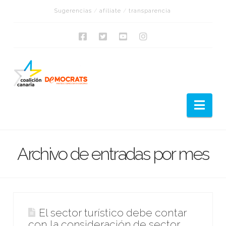
Sugerencias
/
afíliate
/
transparencia
Nav
Archivo de entradas por mes
El sector turístico debe contar
con la consideración de sector