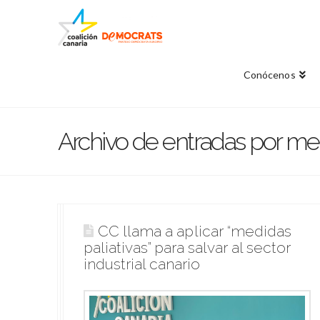
Conócenos
Archivo de entradas por me
Clavijo y Barreto reclaman la
CC insta a Torres a que no siga
CC llama a aplicar “medidas
puesta en marcha inmediata de
claudicando ante el Estado en el
paliativas” para salvar al sector
las medidas conseguidas por
pago de la deuda de carreteras
industrial canario
CC para La Palma