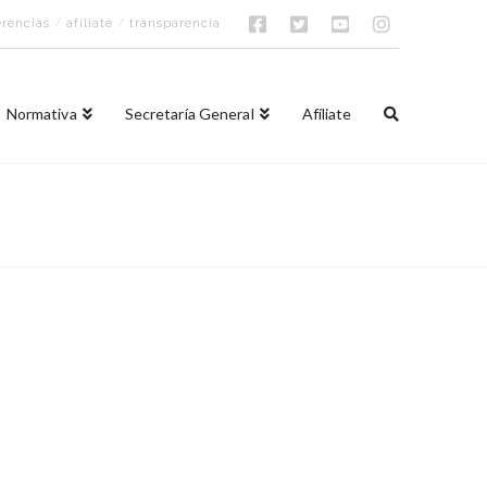
rencias
/
afíliate
/
transparencia
Normativa
Secretaría General
Afíliate