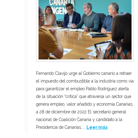
Los nacionalistas canarios exigen a Torres que deje
“Nos preocupa que a partir del 1 de enero nos
de anunciar “convenios” y que recupere ya los 407
Fernando Clavijo urge al Gobierno canario a retraer
volvamos a encontrar en el Cabildo y en el
millones de euros pendientes de la sentencia
el impuesto del combustible a la industria como vía
Gobierno de Canarias con un batiburrillo de
judicial Canarias, a 29 de diciembre de 2022
para garantizar el empleo Pablo Rodríguez alerta
ineficacia que lastre todo lo que hemos logrado
Coalición Canaria reclamó este jueves al Gobierno
de la situación “crítica” que atraviesa un sector que
para la isla” La Palma, a 29 de diciembre de 2022 El
de Canarias que deje ya de anunciar la firma de
genera empleo, valor añadido y economía Canarias,
secretario general nacional de CC, Fernando Clavijo,
convenios y adendas y exija al Gobierno del Estado
a 28 de diciembre de 2022 El secretario general
y la secretaria de CC de La …
Leer más
el pago …
Leer más
nacional de Coalición Canaria y candidato a la
Presidencia de Canarias, …
Leer más