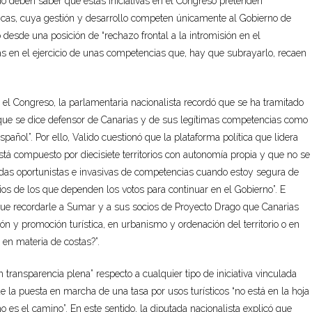
do deben saber que estas iniciativas en el Congreso pretenden
as, cuya gestión y desarrollo competen únicamente al Gobierno de
o desde una posición de “rechazo frontal a la intromisión en el
las en el ejercicio de unas competencias que, hay que subrayarlo, recaen
en el Congreso, la parlamentaria nacionalista recordó que se ha tramitado
, que se dice defensor de Canarias y de sus legítimas competencias como
añol”. Por ello, Valido cuestionó que la plataforma política que lidera
tá compuesto por diecisiete territorios con autonomía propia y que no se
idas oportunistas e invasivas de competencias cuando estoy segura de
rios de los que dependen los votos para continuar en el Gobierno”. E
que recordarle a Sumar y a sus socios de Proyecto Drago que Canarias
n y promoción turística, en urbanismo y ordenación del territorio o en
en materia de costas?”.
transparencia plena” respecto a cualquier tipo de iniciativa vinculada
que la puesta en marcha de una tasa por usos turísticos “no está en la hoja
es el camino”. En este sentido, la diputada nacionalista explicó que