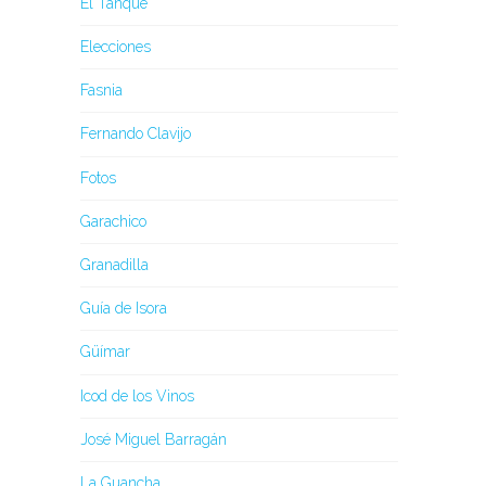
El Tanque
Elecciones
Fasnia
Fernando Clavijo
Fotos
Garachico
Granadilla
Guía de Isora
Güímar
Icod de los Vinos
José Miguel Barragán
La Guancha