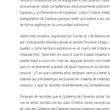
rancia e irrespetuosa con el autogobierno de Canarias cuan
pronunciarse sobre competencias exclusivamente autonómic
Canarias y al Parlamento de Canarias”, criticó Cristina Valid
autogobierno de Canarias porque nadie va a tutelar a las is
de forma legítima en la comunidad autónoma”.
Sobre esta iniciativa, registrada por Sumar el 1 de febrero 
por “indicaciones directas desde el partido Proyecto Drago
pueblo y como territorio autónomo en el marco del Estado esp
Yolanda Díaz “haría bien en asumir que el Estado español es
puede tratar a unos con nivel de segunda división con med
que no se atreverían a actuar de igual manera en los territo
inquirió: “¿O es que cuarenta años después vamos a tener 
ostenta las competencias exclusivas en materia de ordenació
residuos, y que ha recibido recientemente las competencias 
Después de recordar que el Gobierno de Canarias actúa “con 
con el sector turístico en las islas, Cristina Valido recordó 
de ruta del Gobierno de Canarias porque creemos que ese no 