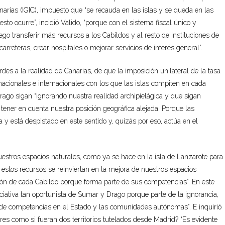
arias (IGIC), impuesto que “se recauda en las islas y se queda en las
esto ocurre”, incidió Valido, “porque con el sistema fiscal único y
ego transferir más recursos a los Cabildos y al resto de instituciones de
reteras, crear hospitales o mejorar servicios de interés general”.
es a la realidad de Canarias, de que la imposición unilateral de la tasa
s nacionales e internacionales con los que las islas compiten en cada
rago sigan “ignorando nuestra realidad archipielágica y que sigan
 tener en cuenta nuestra posición geográfica alejada. Porque las
y está despistado en este sentido y, quizás por eso, actúa en el
nuestros espacios naturales, como ya se hace en la isla de Lanzarote para
e estos recursos se reinviertan en la mejora de nuestros espacios
ión de cada Cabildo porque forma parte de sus competencias”. En este
iciativa tan oportunista de Sumar y Drago porque parte de la ignorancia,
n de competencias en el Estado y las comunidades autónomas”. E inquirió
es como si fueran dos territorios tutelados desde Madrid? “Es evidente