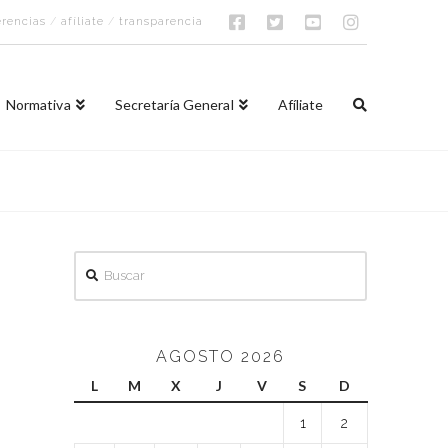
rencias
/
afíliate
/
transparencia
Normativa
Secretaría General
Afíliate
Buscar
AGOSTO 2026
L
M
X
J
V
S
D
1
2