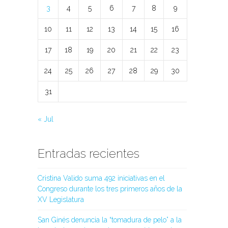
3
4
5
6
7
8
9
10
11
12
13
14
15
16
17
18
19
20
21
22
23
24
25
26
27
28
29
30
31
« Jul
Entradas recientes
Cristina Valido suma 492 iniciativas en el
Congreso durante los tres primeros años de la
XV Legislatura
San Ginés denuncia la “tomadura de pelo” a la