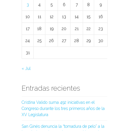
3
4
5
6
7
8
9
10
11
12
13
14
15
16
17
18
19
20
21
22
23
24
25
26
27
28
29
30
31
« Jul
Entradas recientes
Cristina Valido suma 492 iniciativas en el
Congreso durante los tres primeros años de la
XV Legislatura
San Ginés denuncia la “tomadura de pelo” a la