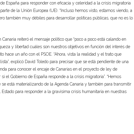
e España para responder con eficacia y celeridad a la crisis migratoria
arte de la Unión Europea (UE). “Incluso hemos visto, estamos viendo, a
ero también muy débiles para desarrollar políticas públicas, que no es lo
n Canaria reiteró el mensaje político que “poco a poco está calando en
ueza y libertad cuáles son nuestros objetivos en función del interés de
ito hace un año con el PSOE. “Ahora, vista la realidad y el trato que
ista”, explicó David Toledo para precisar que se está pendiente de una
enda para conocer el encaje de Canarias en el proyecto de ley de
i el Gobierno de España responde a la crisis migratoria”. “Hemos
se está materializando de la Agenda Canaria y también para transmitir
l Estado para responder a la gravísima crisis humanitaria en nuestras