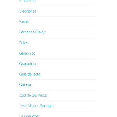
El Tanque
Elecciones
Fasnia
Fernando Clavijo
Fotos
Garachico
Granadilla
Guía de Isora
Güímar
Icod de los Vinos
José Miguel Barragán
La Guancha