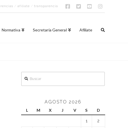
rencias
/
afíliate
/
transparencia
Normativa
Secretaría General
Afíliate
Buscar
AGOSTO 2026
L
M
X
J
V
S
D
1
2