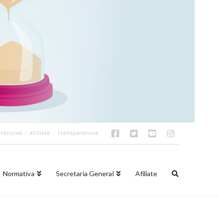
rencias
/
afíliate
/
transparencia
Normativa
Secretaría General
Afíliate