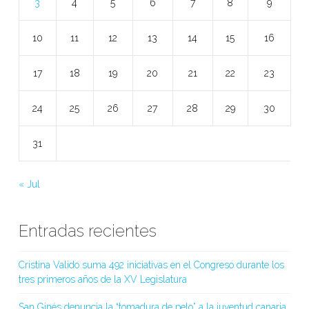
3
4
5
6
7
8
9
10
11
12
13
14
15
16
17
18
19
20
21
22
23
24
25
26
27
28
29
30
31
« Jul
Entradas recientes
Cristina Valido suma 492 iniciativas en el Congreso durante los
tres primeros años de la XV Legislatura
San Ginés denuncia la “tomadura de pelo” a la juventud canaria