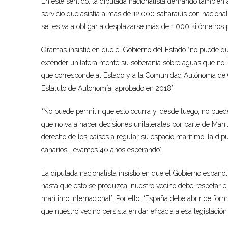
En este sentido, la diputada nacionalista demandó también a 
servicio que asistía a más de 12.000 saharauis con nacional
se les va a obligar a desplazarse más de 1.000 kilómetros p
Oramas insistió en que el Gobierno del Estado “no puede qu
extender unilateralmente su soberanía sobre aguas que no le
que corresponde al Estado y a la Comunidad Autónoma de Ca
Estatuto de Autonomía, aprobado en 2018”.
“No puede permitir que esto ocurra y, desde luego, no pue
que no va a haber decisiones unilaterales por parte de Marru
derecho de los países a regular su espacio marítimo, la dip
canarios llevamos 40 años esperando”.
La diputada nacionalista insistió en que el Gobierno españ
hasta que esto se produzca, nuestro vecino debe respetar el
marítimo internacional”. Por ello, “España debe abrir de for
que nuestro vecino persista en dar eficacia a esa legislació