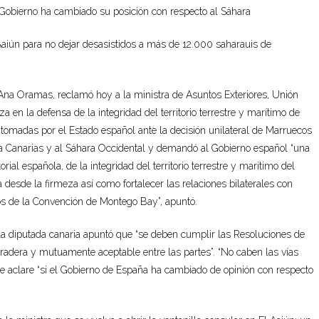
el Gobierno ha cambiado su posición con respecto al Sáhara
 Aaiún para no dejar desasistidos a más de 12.000 saharauis de
na Oramas, reclamó hoy a la ministra de Asuntos Exteriores, Unión
n la defensa de la integridad del territorio terrestre y marítimo de
 tomadas por el Estado español ante la decisión unilateral de Marruecos
 a Canarias y al Sáhara Occidental y demandó al Gobierno español “una
rial española, de la integridad del territorio terrestre y marítimo del
 desde la firmeza así como fortalecer las relaciones bilaterales con
s de la Convención de Montego Bay”, apuntó.
la diputada canaria apuntó que “se deben cumplir las Resoluciones de
uradera y mutuamente aceptable entre las partes”. “No caben las vías
que aclare “si el Gobierno de España ha cambiado de opinión con respecto