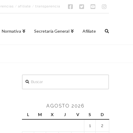
rencias
/
afíliate
/
transparencia
Normativa
Secretaría General
Afíliate
Buscar
AGOSTO 2026
L
M
X
J
V
S
D
1
2