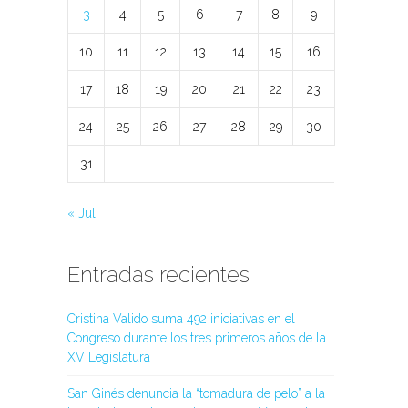
3
4
5
6
7
8
9
10
11
12
13
14
15
16
17
18
19
20
21
22
23
24
25
26
27
28
29
30
31
« Jul
Entradas recientes
Cristina Valido suma 492 iniciativas en el
Congreso durante los tres primeros años de la
XV Legislatura
San Ginés denuncia la “tomadura de pelo” a la