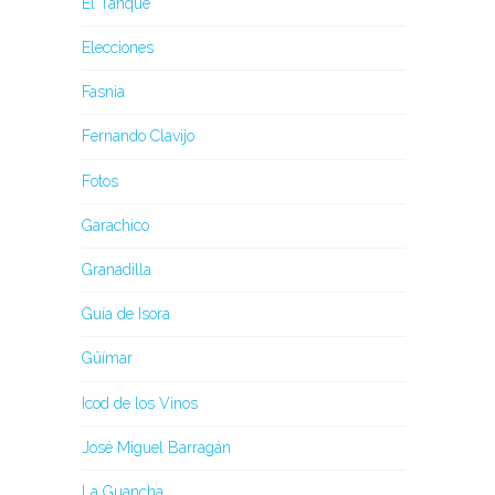
El Tanque
Elecciones
Fasnia
Fernando Clavijo
Fotos
Garachico
Granadilla
Guía de Isora
Güímar
Icod de los Vinos
José Miguel Barragán
La Guancha