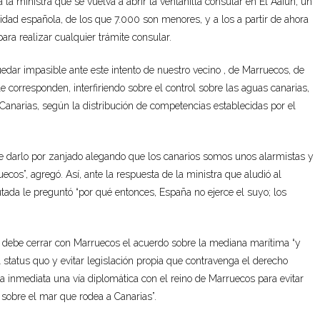
la ministra que se vuelva a abrir la ventanilla consular en El Aaiún; un
idad española, de los que 7.000 son menores, y a los a partir de ahora
ara realizar cualquier trámite consular.
edar impasible ante este intento de nuestro vecino , de Marruecos, de
 corresponden, interfiriendo sobre el control sobre las aguas canarias,
narias, según la distribución de competencias establecidas por el
de darlo por zanjado alegando que los canarios somos unos alarmistas y
ecos”, agregó. Así, ante la respuesta de la ministra que aludió al
utada le preguntó “por qué entonces, España no ejerce el suyo; los
ol debe cerrar con Marruecos el acuerdo sobre la mediana marítima “y
 status quo y evitar legislación propia que contravenga el derecho
ma inmediata una vía diplomática con el reino de Marruecos para evitar
n sobre el mar que rodea a Canarias”.