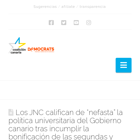
Sugerencias
/
afíliate
/
transparencia
Nav
Los JNC califican de “nefasta” la
política universitaria del Gobierno
canario tras incumplir la
bonificación de las segundas y