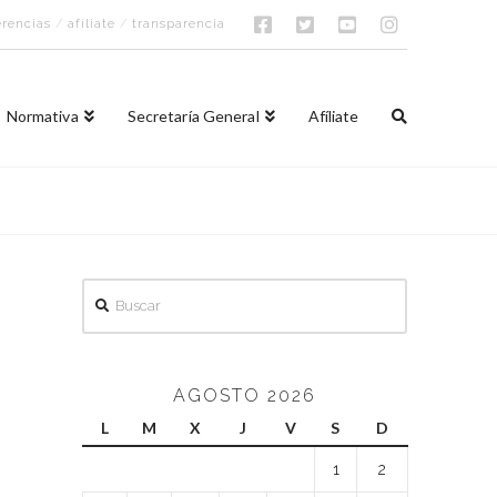
rencias
/
afíliate
/
transparencia
Normativa
Secretaría General
Afíliate
Buscar
AGOSTO 2026
L
M
X
J
V
S
D
1
2