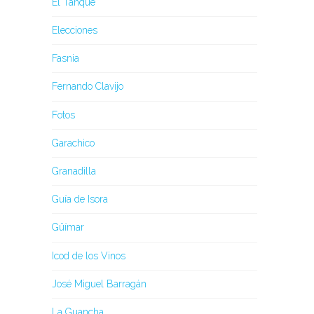
El Tanque
Elecciones
Fasnia
Fernando Clavijo
Fotos
Garachico
Granadilla
Guía de Isora
Güímar
Icod de los Vinos
José Miguel Barragán
La Guancha