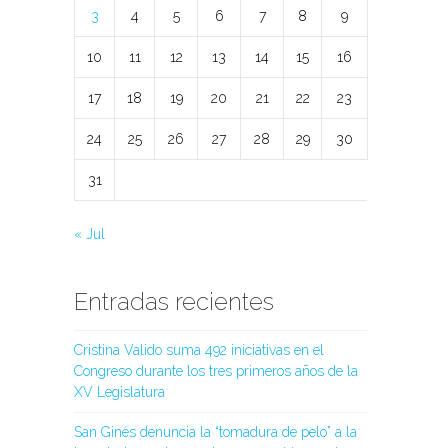
3
4
5
6
7
8
9
10
11
12
13
14
15
16
17
18
19
20
21
22
23
24
25
26
27
28
29
30
31
« Jul
Entradas recientes
Cristina Valido suma 492 iniciativas en el
Congreso durante los tres primeros años de la
XV Legislatura
San Ginés denuncia la “tomadura de pelo” a la