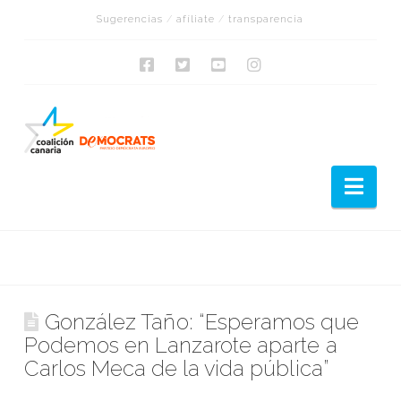
Sugerencias
/
afíliate
/
transparencia
Nav
González Taño: “Esperamos que
Podemos en Lanzarote aparte a
Carlos Meca de la vida pública”