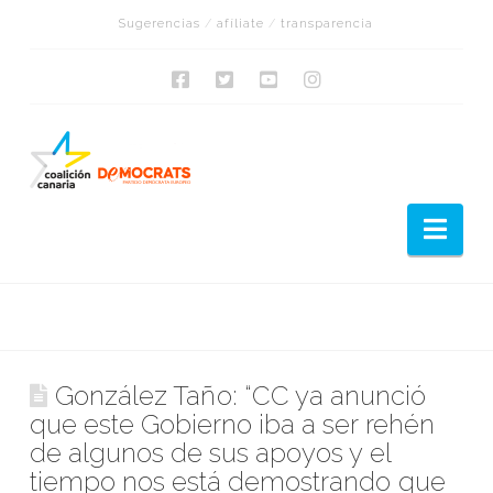
Sugerencias
/
afíliate
/
transparencia
Nav
González Taño: “CC ya anunció
que este Gobierno iba a ser rehén
de algunos de sus apoyos y el
tiempo nos está demostrando que