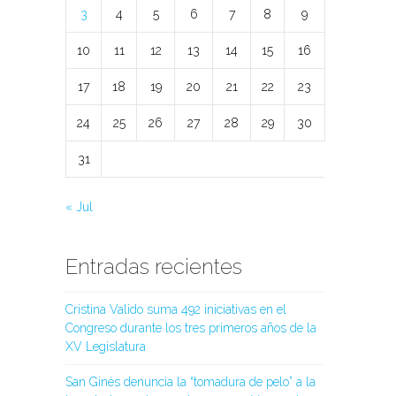
3
4
5
6
7
8
9
10
11
12
13
14
15
16
17
18
19
20
21
22
23
24
25
26
27
28
29
30
31
« Jul
Entradas recientes
Cristina Valido suma 492 iniciativas en el
Congreso durante los tres primeros años de la
XV Legislatura
San Ginés denuncia la “tomadura de pelo” a la