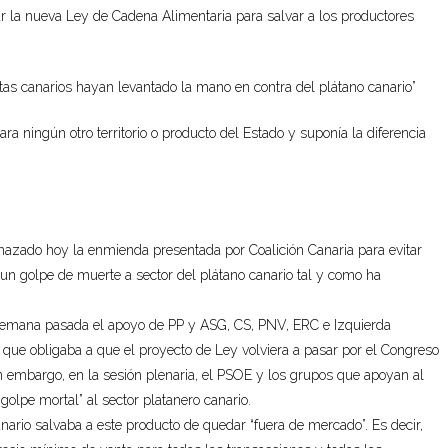
r la nueva Ley de Cadena Alimentaria para salvar a los productores
stas canarios hayan levantado la mano en contra del plátano canario”
a ningún otro territorio o producto del Estado y suponía la diferencia
chazado hoy la enmienda presentada por Coalición Canaria para evitar
un golpe de muerte a sector del plátano canario tal y como ha
a semana pasada el apoyo de PP y ASG, CS, PNV, ERC e Izquierda
 que obligaba a que el proyecto de Ley volviera a pasar por el Congreso
in embargo, en la sesión plenaria, el PSOE y los grupos que apoyan al
olpe mortal” al sector platanero canario.
anario salvaba a este producto de quedar “fuera de mercado”. Es decir,