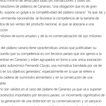
 precio mínimo de venta para todas las transacciones y todas las
roductores de plátanos de Canarias; “una obligación que es de gran
cto, supone un golpe a la competitividad del plátano canario”. Ya que, tal y
a enmienda nacionalista, se favorece la competencia de la banana de
ica de las ventas del producto nacional, al que se abocaría a una
cción.
illones de euros anuales y de la no comercialización de 150 millones
 del plátano canario tiene características únicas que justificaban su
 puesto que su competencia es con terceros países que son ajenos a la
uentran en Canarias y están agrupados en torno a una única asociación.
enador autonómico Fernando Clavijo, una normativa tramitada por vía de
 en los objetivos generales”, especialmente en lo que se refiere a
n la cadena de suministro alimentario y en la consecución de una
able.
s no son válidos en el caso del plátano de Canarias ya que va a suponer
productos importados por terceros países, un incremento significativo de
la generación de una distorsión en su comercialización y un perjuicio