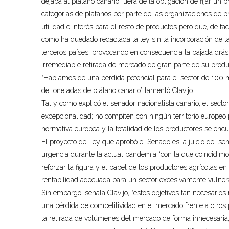
dejaba al plátano canario fuera de la obligación de fijar un
categorías de plátanos por parte de las organizaciones de p
utilidad e interés para el resto de productos pero que, de fa
como ha quedado redactada la ley sin la incorporación de l
terceros países, provocando en consecuencia la bajada drást
irremediable retirada de mercado de gran parte de su produ
“Hablamos de una pérdida potencial para el sector de 100 m
de toneladas de plátano canario” lamentó Clavijo.
Tal y como explicó el senador nacionalista canario, el sector
excepcionalidad; no compiten con ningún territorio europeo
normativa europea y la totalidad de los productores se enc
El proyecto de Ley que aprobó el Senado es, a juicio del s
urgencia durante la actual pandemia “con la que coincidimos
reforzar la figura y el papel de los productores agrícolas e
rentabilidad adecuada para un sector excesivamente vulner
Sin embargo, señala Clavijo, “estos objetivos tan necesario
una pérdida de competitividad en el mercado frente a otros 
la retirada de volúmenes del mercado de forma innecesaria, 