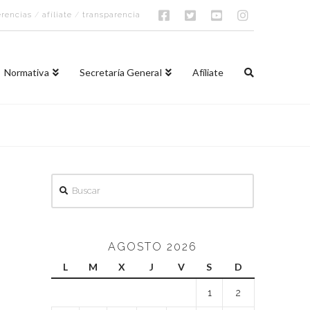
rencias
/
afíliate
/
transparencia
Normativa
Secretaría General
Afíliate
Buscar
AGOSTO 2026
L
M
X
J
V
S
D
1
2