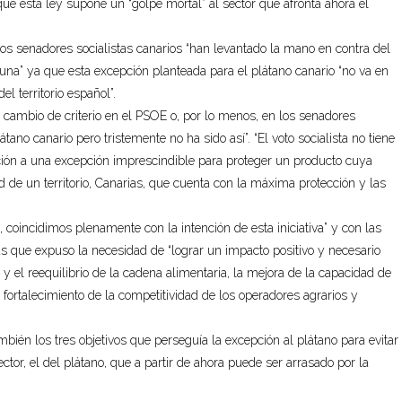
 que esta ley supone un “golpe mortal” al sector que afronta ahora el
los senadores socialistas canarios “han levantado la mano en contra del
lguna” ya que esta excepción planteada para el plátano canario “no va en
l territorio español”.
n cambio de criterio en el PSOE o, por lo menos, en los senadores
tano canario pero tristemente no ha sido así”. “El voto socialista no tiene
sición a una excepción imprescindible para proteger un producto cuya
d de un territorio, Canarias, que cuenta con la máxima protección y las
 coincidimos plenamente con la intención de esta iniciativa” y con las
 que expuso la necesidad de “lograr un impacto positivo y necesario
 y el reequilibrio de la cadena alimentaria, la mejora de la capacidad de
fortalecimiento de la competitividad de los operadores agrarios y
mbién los tres objetivos que perseguía la excepción al plátano para evitar
tor, el del plátano, que a partir de ahora puede ser arrasado por la