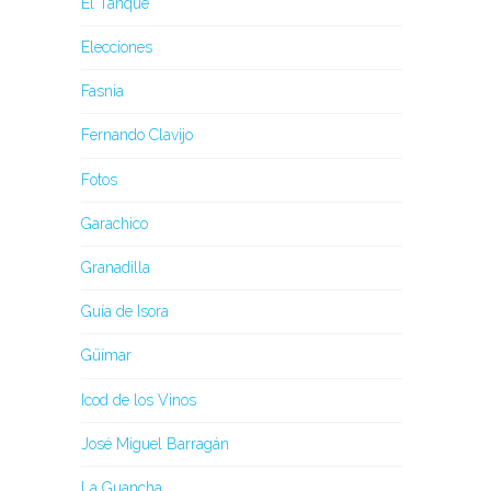
El Tanque
Elecciones
Fasnia
Fernando Clavijo
Fotos
Garachico
Granadilla
Guía de Isora
Güímar
Icod de los Vinos
José Miguel Barragán
La Guancha