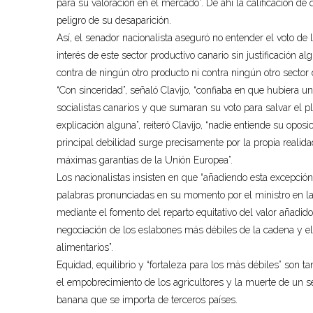
para su valoración en el mercado”. De ahí la calificación de
peligro de su desaparición.
Así, el senador nacionalista aseguró no entender el voto de 
interés de este sector productivo canario sin justificación a
contra de ningún otro producto ni contra ningún otro sector de
“Con sinceridad”, señaló Clavijo, “confiaba en que hubiera u
socialistas canarios y que sumaran su voto para salvar el plá
explicación alguna”, reiteró Clavijo, “nadie entiende su opo
principal debilidad surge precisamente por la propia realida
máximas garantías de la Unión Europea”.
Los nacionalistas insisten en que “añadiendo esta excepción,
palabras pronunciadas en su momento por el ministro en las
mediante el fomento del reparto equitativo del valor añadido
negociación de los eslabones más débiles de la cadena y el 
alimentarios”.
Equidad, equilibrio y “fortaleza para los más débiles” son ta
el empobrecimiento de los agricultores y la muerte de un sec
banana que se importa de terceros países.