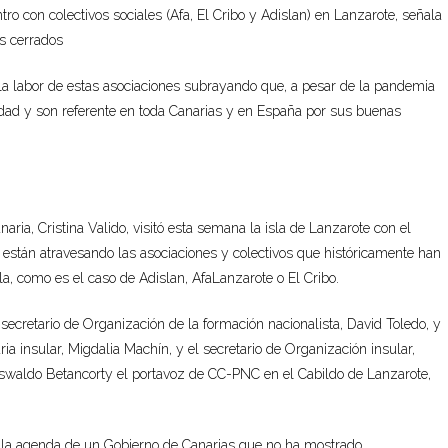
ro con colectivos sociales (
Afa
, El Cribo y
Adislan
)
en Lanzarote, señala
s cerrados
la labor de estas asociaciones subrayando que, a pesar de la pandemia
dad y son referente en toda Canarias y en España p
or sus buenas
aria, Cristina Valido, visitó esta semana la isla de Lanzarote con el
 están atravesando las asociaciones y colectivos que históricamente han
la, como es el caso de
Adislan
,
Afa
Lanzarote o El Cribo.
secretario de Organización de la formación nacionalista, David Toledo, y
ria insular, Migdalia Machín, y el secretario de Organi
zación insular,
Oswaldo
Betancort
y el portavoz de CC-PNC en el Cabildo de Lanzarote,
n la agenda de un Gobierno de Canarias que no ha mostrado