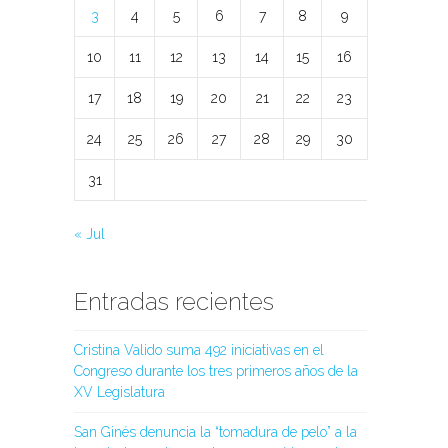
3
4
5
6
7
8
9
10
11
12
13
14
15
16
17
18
19
20
21
22
23
24
25
26
27
28
29
30
31
« Jul
Entradas recientes
Cristina Valido suma 492 iniciativas en el
Congreso durante los tres primeros años de la
XV Legislatura
San Ginés denuncia la “tomadura de pelo” a la