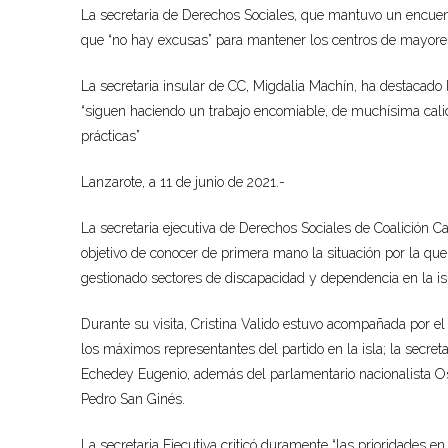
La secretaria de Derechos Sociales, que man
tuvo un encuent
que “no hay excusas” para mantener los centros de mayore
La secretaria insular de CC,
Mi
g
dalia Machín, ha destacado 
“
siguen haciendo un trabajo encomiable, de muchísima cali
prácticas”
Lanzarote, a 1
1 de junio de 2021
.-
La secretaria ejecutiva de Derechos Sociales de Coalición Can
objetivo de conocer de primera mano la situación por la que
gestionado sectores de discapacidad y dependencia en la is
Durante su visita, Cristina Valido estuvo acompañada por el 
los máximos representantes del partido en la isla; la secreta
Echedey
Eugenio, además del parlamentario nacionalista 
Pedro San Ginés.
La secretaria Ejecutiva
criticó duramente “las prioridades e