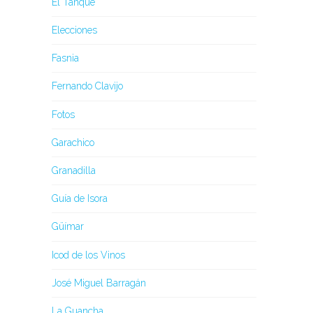
El Tanque
Elecciones
Fasnia
Fernando Clavijo
Fotos
Garachico
Granadilla
Guía de Isora
Güímar
Icod de los Vinos
José Miguel Barragán
La Guancha