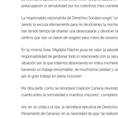
preocupación ni sensibilidad por los colectivos más vulnera
La responsable
nacionalista
de Derechos Sociales exigió “
siendo la excusa eternamente para no devolverles la normal
han tenido tiempo de diseñar una desescalada y devolver
l
centros que son un balón de oxígeno para miles de canarios 
En la misma línea, Migdalia Machín pus
o en valor la labor
d
responsabilidad de gestionar todo lo relac
ionado con la salu
situación por la que estamos atravesando en estos momentos
haciendo un trabajo encomiable, de muchísima calidad y
so
por el gran trabajo en
plena inclusión
”
.
Por otra parte, como se recordará
Coalición Canaria
reivindi
cuanto antes la normalidad a nuestro
s
mayores”, cumpliendo
Así, en su visita a la isla, l
a secretaria ejecutiva de Derechos 
Parlamento de Canarias, en la necesidad de que “se reabran