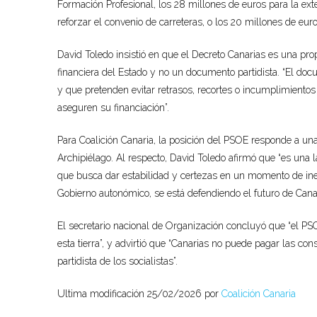
Formación Profesional, los 28 millones de euros para la ext
reforzar el convenio de carreteras, o los 20 millones de euro
David Toledo insistió en que el Decreto Canarias es una pr
financiera del Estado y no un documento partidista. “El d
y que pretenden evitar retrasos, recortes o incumplimient
aseguren su financiación”.
Para Coalición Canaria, la posición del PSOE responde a una 
Archipiélago. Al respecto, David Toledo afirmó que “es una 
que busca dar estabilidad y certezas en un momento de inest
Gobierno autonómico, se está defendiendo el futuro de Canar
El secretario nacional de Organización concluyó que “el PSOE
esta tierra”, y advirtió que “Canarias no puede pagar las co
partidista de los socialistas”.
Ultima modificación 25/02/2026 por
Coalición Canaria