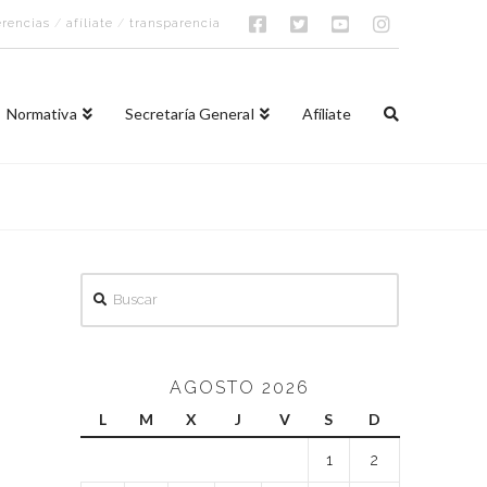
rencias
/
afíliate
/
transparencia
Normativa
Secretaría General
Afíliate
Buscar
AGOSTO 2026
L
M
X
J
V
S
D
1
2