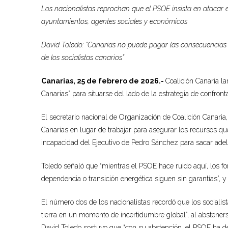
Los nacionalistas reprochan que el PSOE insista en atacar 
ayuntamientos, agentes sociales y económicos
David Toledo: “Canarias no puede pagar las consecuencias d
de los socialistas canarios”
Canarias, 25 de febrero de 2026.-
Coalición Canaria l
Canarias” para situarse del lado de la estrategia de confron
El secretario nacional de Organización de Coalición Canaria,
Canarias en lugar de trabajar para asegurar los recursos qu
incapacidad del Ejecutivo de Pedro Sánchez para sacar adel
Toledo señaló que “mientras el PSOE hace ruido aquí, los fon
dependencia o transición energética siguen sin garantías”, y 
El número dos de los nacionalistas recordó que los socialist
tierra en un momento de incertidumbre global”, al abstener
David Toledo sostuvo que “con su abstención, el PSOE ha 