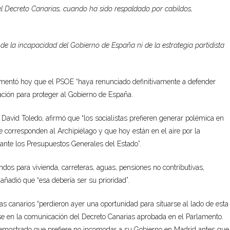
el Decreto Canarias, cuando ha sido respaldado por cabildos,
e la incapacidad del Gobierno de España ni de la estrategia partidista
amentó hoy que el PSOE “haya renunciado definitivamente a defender
tación para proteger al Gobierno de España.
 David Toledo, afirmó que “los socialistas prefieren generar polémica en
e corresponden al Archipiélago y que hoy están en el aire por la
ante los Presupuestos Generales del Estado”.
dos para vivienda, carreteras, aguas, pensiones no contributivas,
añadió que “esa debería ser su prioridad”.
as canarios “perdieron ayer una oportunidad para situarse al lado de esta
se en la comunicación del Decreto Canarias aprobada en el Parlamento.
demostrado que prefiere no incomodar a su Gobierno en Madrid antes que