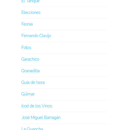
El Tanque
Elecciones
Fasnia
Fernando Clavijo
Fotos
Garachico
Granadilla
Guía de Isora
Güímar
Icod de los Vinos
José Miguel Barragán
La Guancha