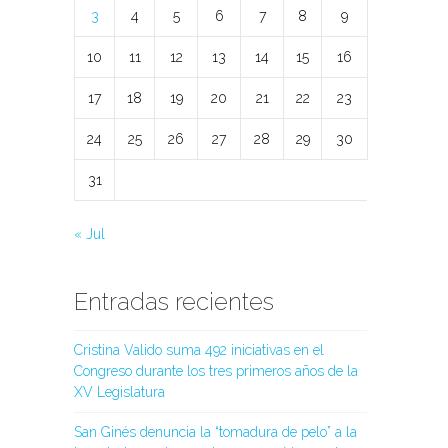
3
4
5
6
7
8
9
10
11
12
13
14
15
16
17
18
19
20
21
22
23
24
25
26
27
28
29
30
31
« Jul
Entradas recientes
Cristina Valido suma 492 iniciativas en el
Congreso durante los tres primeros años de la
XV Legislatura
San Ginés denuncia la “tomadura de pelo” a la