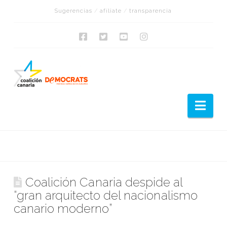
Sugerencias
/
afíliate
/
transparencia
Nav
Coalición Canaria despide al
“gran arquitecto del nacionalismo
canario moderno”