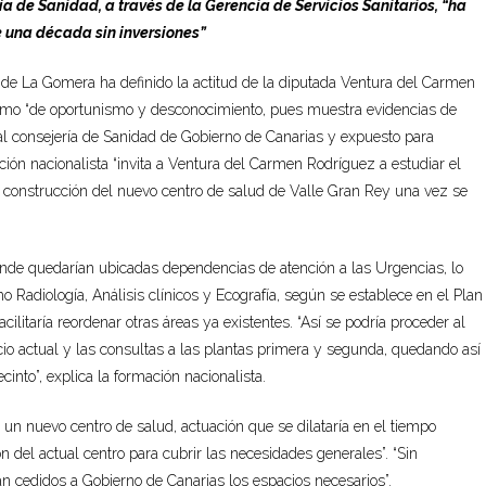
a de Sanidad, a través de la Gerencia de Servicios Sanitarios, “ha
e una década sin inversiones”
 de La Gomera ha definido la actitud de la diputada Ventura del Carmen
como “de oportunismo y desconocimiento, pues muestra evidencias de
ual consejería de Sanidad de Gobierno de Canarias y expuesto para
ión nacionalista “invita a Ventura del Carmen Rodríguez a estudiar el
e construcción del nuevo centro de salud de Valle Gran Rey una vez se
donde quedarían ubicadas dependencias de atención a las Urgencias, lo
mo Radiología, Análisis clínicos y Ecografía, según se establece en el Plan
litaría reordenar otras áreas ya existentes. “Así se podría proceder al
ificio actual y las consultas a las plantas primera y segunda, quedando así
cinto”, explica la formación nacionalista.
un nuevo centro de salud, actuación que se dilataría en el tiempo
 del actual centro para cubrir las necesidades generales”. “Sin
n cedidos a Gobierno de Canarias los espacios necesarios”.