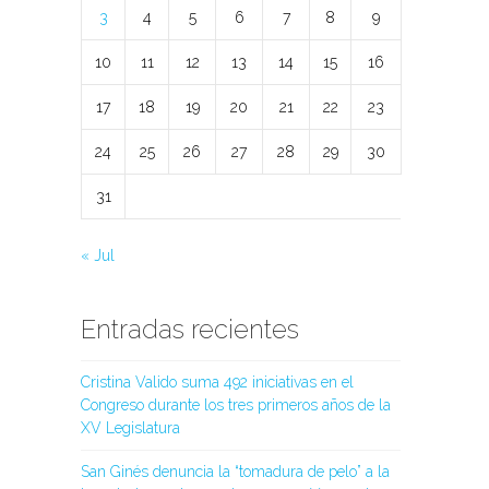
3
4
5
6
7
8
9
10
11
12
13
14
15
16
17
18
19
20
21
22
23
24
25
26
27
28
29
30
31
« Jul
Entradas recientes
Cristina Valido suma 492 iniciativas en el
Congreso durante los tres primeros años de la
XV Legislatura
San Ginés denuncia la “tomadura de pelo” a la