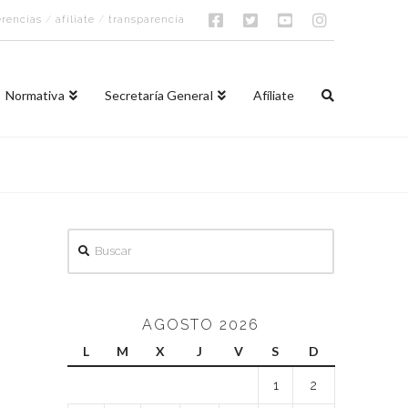
rencias
/
afíliate
/
transparencia
Normativa
Secretaría General
Afíliate
Buscar
AGOSTO 2026
L
M
X
J
V
S
D
1
2