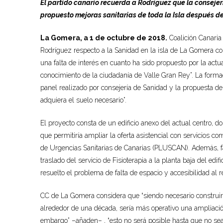
El partido canario recuerda a Rodríguez que la consejerí
propuesto mejoras sanitarias de toda la Isla después d
La Gomera, a 1 de octubre de 2018.
Coalición Canaria
Rodríguez respecto a la Sanidad en la isla de La Gomera 
una falta de interés en cuanto ha sido propuesto por la act
conocimiento de la ciudadanía de Valle Gran Rey”. La formac
panel realizado por consejería de Sanidad y la propuesta d
adquiera el suelo necesario”.
El proyecto consta de un edificio anexo del actual centro, 
que permitiría ampliar la oferta asistencial con servicios co
de Urgencias Sanitarias de Canarias (PLUSCAN). Además, faci
traslado del servicio de Fisioterapia a la planta baja del ed
resuelto el problema de falta de espacio y accesibilidad al re
CC de La Gomera considera que “siendo necesario construir 
alrededor de una década, sería más operativo una ampliación
embargo” –añaden– , “esto no será posible hasta que no sea