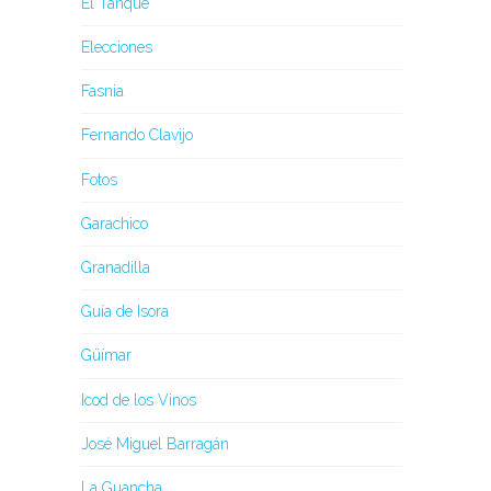
El Tanque
Elecciones
Fasnia
Fernando Clavijo
Fotos
Garachico
Granadilla
Guía de Isora
Güímar
Icod de los Vinos
José Miguel Barragán
La Guancha