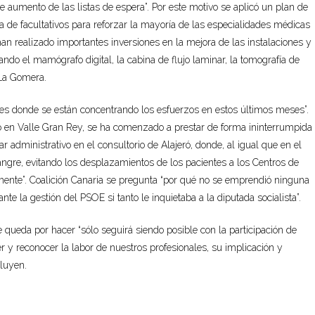
e aumento de las listas de espera”. Por este motivo se aplicó un plan de
 de facultativos para reforzar la mayoría de las especialidades médicas
han realizado importantes inversiones en la mejora de las instalaciones y
do el mamógrafo digital, la cabina de flujo laminar, la tomografía de
 La Gomera.
 es donde se están concentrando los esfuerzos en estos últimos meses”.
en Valle Gran Rey, se ha comenzado a prestar de forma ininterrumpida
ar administrativo en el consultorio de Alajeró, donde, al igual que en el
angre, evitando los desplazamientos de los pacientes a los Centros de
ente”. Coalición Canaria se pregunta “por qué no se emprendió ninguna
te la gestión del PSOE si tanto le inquietaba a la diputada socialista”.
e queda por hacer “sólo seguirá siendo posible con la participación de
cer y reconocer la labor de nuestros profesionales, su implicación y
cluyen.