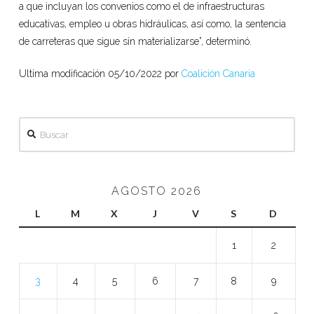
a que incluyan los convenios como el de infraestructuras
educativas, empleo u obras hidráulicas, así como, la sentencia
de carreteras que sigue sin materializarse”, determinó.
Ultima modificación 05/10/2022 por
Coalición Canaria
Buscar
AGOSTO 2026
L
M
X
J
V
S
D
1
2
3
4
5
6
7
8
9