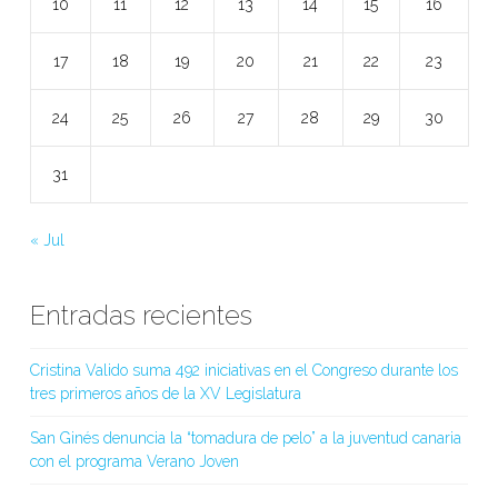
10
11
12
13
14
15
16
17
18
19
20
21
22
23
24
25
26
27
28
29
30
31
« Jul
Entradas recientes
Cristina Valido suma 492 iniciativas en el Congreso durante los
tres primeros años de la XV Legislatura
San Ginés denuncia la “tomadura de pelo” a la juventud canaria
con el programa Verano Joven