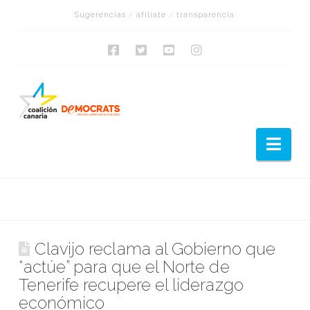
Sugerencias
/
afíliate
/
transparencia
Nav
Clavijo reclama al Gobierno que
“actúe” para que el Norte de
Tenerife recupere el liderazgo
económico