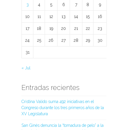
3
4
5
6
7
8
9
10
11
12
13
14
15
16
17
18
19
20
21
22
23
24
25
26
27
28
29
30
31
« Jul
Entradas recientes
Cristina Valido suma 492 iniciativas en el
Congreso durante los tres primeros años de la
XV Legislatura
San Ginés denuncia la “tomadura de pelo” a la