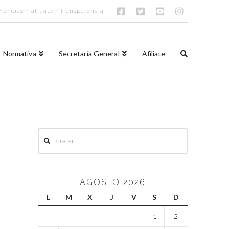
rencias
/
afíliate
/
transparencia
Normativa
Secretaría General
Afíliate
Buscar
AGOSTO 2026
L
M
X
J
V
S
D
1
2