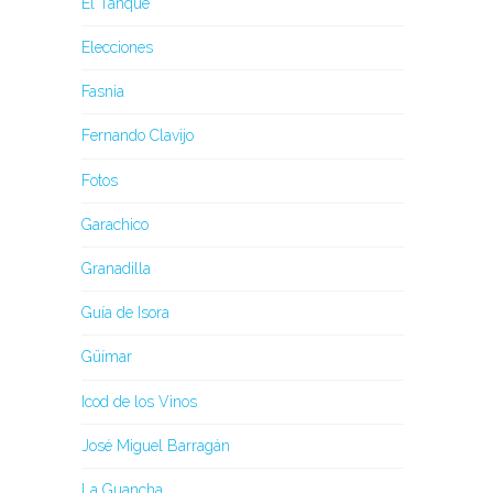
El Tanque
Elecciones
Fasnia
Fernando Clavijo
Fotos
Garachico
Granadilla
Guía de Isora
Güímar
Icod de los Vinos
José Miguel Barragán
La Guancha