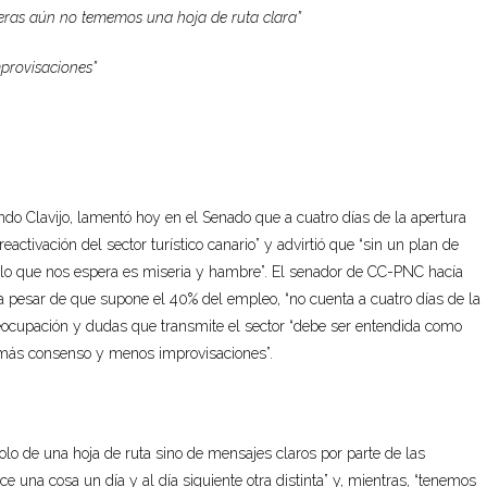
teras aún no tememos una hoja de ruta clara”
provisaciones”
o Clavijo, lamentó hoy en el Senado que a cuatro días de la apertura
eactivación del sector turístico canario” y advirtió que “sin un plan de
r lo que nos espera es miseria y hambre”. El senador de CC-PNC hacía
 a pesar de que supone el 40% del empleo, “no cuenta a cuatro días de la
preocupación y dudas que transmite el sector “debe ser entendida como
“más consenso y menos improvisaciones”.
olo de una hoja de ruta sino de mensajes claros por parte de las
una cosa un día y al día siguiente otra distinta” y, mientras, “tenemos