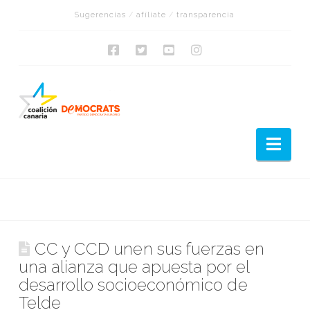
Sugerencias
/
afíliate
/
transparencia
Nav
CC y CCD unen sus fuerzas en
una alianza que apuesta por el
desarrollo socioeconómico de
Telde