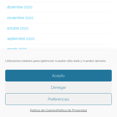
diciembre 2020
noviembre 2020
octubre 2020
septiembre 2020
agosto 2020
julio 2020
Utilizamos cookies para optimizar nuestro sitio web y nuestro servicio.
junio 2020
Acepto
mayo 2020
Denegar
abril 2020
Preferencias
marzo 2020
Política de Cookies
Política de Privacidad
febrero 2020