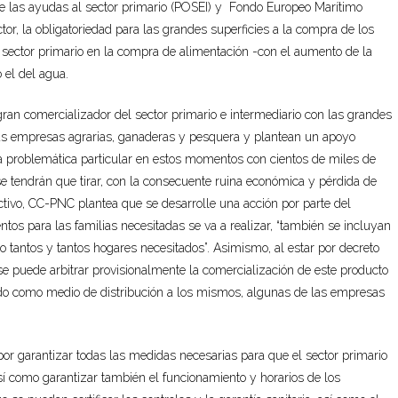
 de las ayudas al sector primario (POSEI) y Fondo Europeo Marítimo
tor, la obligatoriedad para las grandes superficies a la compra de los
l sector primario en la compra de alimentación -con el aumento de la
 el del agua.
ran comercializador del sector primario e intermediario con las grandes
 las empresas agrarias, ganaderas y pesquera y plantean un apoyo
una problemática particular en estos momentos con cientos de miles de
 tendrán que tirar, con la consecuente ruina económica y pérdida de
ctivo, CC-PNC plantea que se desarrolle una acción por parte del
ntos para las familias necesitadas se va a realizar, “también se incluyan
co tantos y tantos hogares necesitados”. Asimismo, al estar por decreto
 se puede arbitrar provisionalmente la comercialización de este producto
ndo como medio de distribución a los mismos, algunas de las empresas
or garantizar todas las medidas necesarias para que el sector primario
sí como garantizar también el funcionamiento y horarios de los