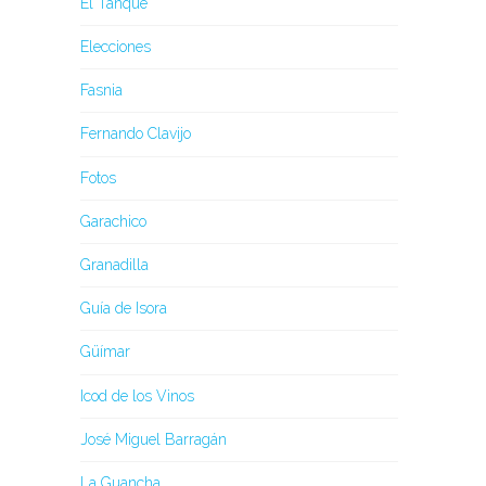
El Tanque
Elecciones
Fasnia
Fernando Clavijo
Fotos
Garachico
Granadilla
Guía de Isora
Güímar
Icod de los Vinos
José Miguel Barragán
La Guancha