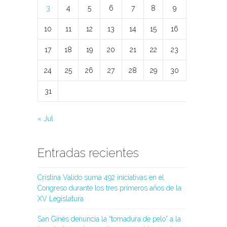
3
4
5
6
7
8
9
10
11
12
13
14
15
16
17
18
19
20
21
22
23
24
25
26
27
28
29
30
31
« Jul
Entradas recientes
Cristina Valido suma 492 iniciativas en el
Congreso durante los tres primeros años de la
XV Legislatura
San Ginés denuncia la “tomadura de pelo” a la