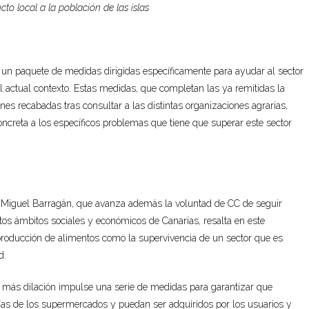
o local a la población de las islas
 un paquete de medidas dirigidas específicamente para ayudar al sector
el actual contexto. Estas medidas, que completan las ya remitidas la
s recabadas tras consultar a las distintas organizaciones agrarias,
creta a los específicos problemas que tiene que superar este sector
osé Miguel Barragán, que avanza además la voluntad de CC de seguir
tos ámbitos sociales y económicos de Canarias, resalta en este
 producción de alimentos como la supervivencia de un sector que es
d.
n más dilación impulse una serie de medidas para garantizar que
rías de los supermercados y puedan ser adquiridos por los usuarios y