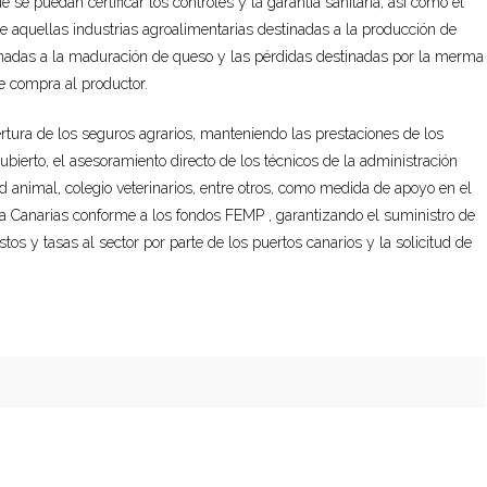
se puedan certificar los controles y la garantía sanitaria, así como el
e aquellas industrias agroalimentarias destinadas a la producción de
adas a la maduración de queso y las pérdidas destinadas por la merma
e compra al productor.
tura de los seguros agrarios, manteniendo las prestaciones de los
bierto, el asesoramiento directo de los técnicos de la administración
dad animal, colegio veterinarios, entre otros, como medida de apoyo en el
uera Canarias conforme a los fondos FEMP , garantizando el suministro de
s y tasas al sector por parte de los puertos canarios y la solicitud de