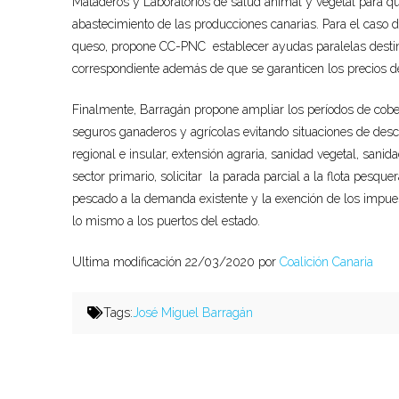
Mataderos y Laboratorios de salud animal y vegetal para que 
abastecimiento de las producciones canarias. Para el caso d
queso, propone CC-PNC establecer ayudas paralelas destin
correspondiente además de que se garanticen los precios d
Finalmente, Barragán propone ampliar los períodos de cober
seguros ganaderos y agrícolas evitando situaciones de descu
regional e insular, extensión agraria, sanidad vegetal, sani
sector primario, solicitar la parada parcial a la flota pesq
pescado a la demanda existente y la exención de los impuesto
lo mismo a los puertos del estado.
Ultima modificación 22/03/2020 por
Coalición Canaria
Tags:
José Miguel Barragán