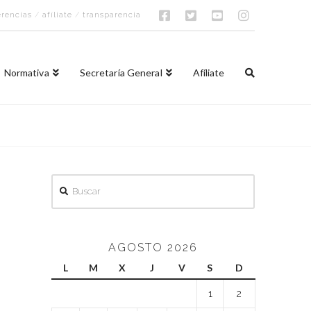
rencias
/
afíliate
/
transparencia
Normativa
Secretaría General
Afíliate
Buscar
AGOSTO 2026
L
M
X
J
V
S
D
1
2