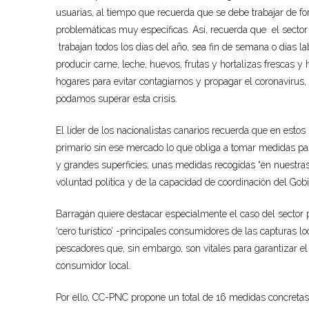
usuarias, al tiempo que recuerda que se debe trabajar de fo
problemáticas muy específicas. Así, recuerda que el sector
trabajan todos los días del año, sea fin de semana o días 
producir carne, leche, huevos, frutas y hortalizas frescas 
hogares para evitar contagiarnos y propagar el coronavirus, 
podamos superar esta crisis.
El líder de los nacionalistas canarios recuerda que en estos m
primario sin ese mercado lo que obliga a tomar medidas p
y grandes superficies; unas medidas recogidas “en nuestras
voluntad política y de la capacidad de coordinación del Gobi
Barragán quiere destacar especialmente el caso del sector pe
‘cero turístico’ -principales consumidores de las capturas 
pescadores que, sin embargo, son vitales para garantizar el
consumidor local.
Por ello, CC-PNC propone un total de 16 medidas concreta