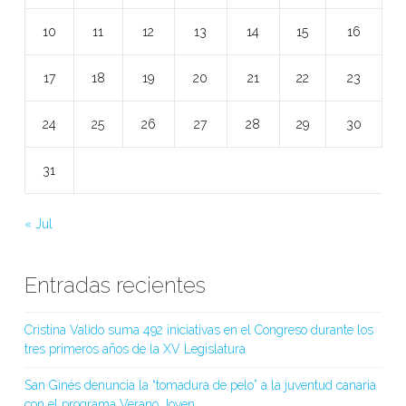
10
11
12
13
14
15
16
17
18
19
20
21
22
23
24
25
26
27
28
29
30
31
« Jul
Entradas recientes
Cristina Valido suma 492 iniciativas en el Congreso durante los
tres primeros años de la XV Legislatura
San Ginés denuncia la “tomadura de pelo” a la juventud canaria
con el programa Verano Joven