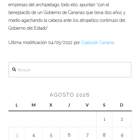
empresas del archipiélago, todo ello, apuntan “con el
beneplácito de un Gobierno de Canarias que lleva dos años y
medio agachando la cabeza ante los atropellos continuos del
Gobierno del Estado”.
Ultima modificación 04/05/2022 por
Coalición Canaria
Buscar
AGOSTO 2026
L
M
X
J
V
S
D
1
2
3
4
5
6
7
8
9