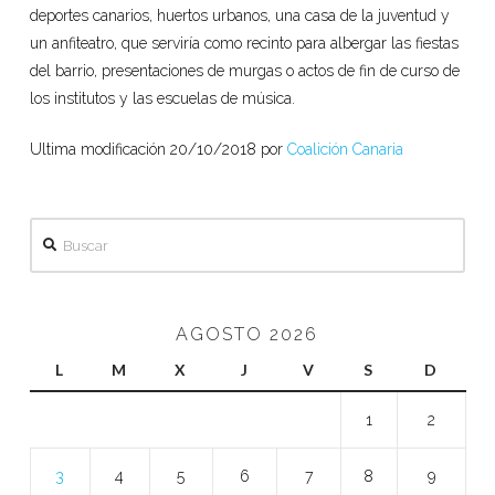
deportes canarios, huertos urbanos, una casa de la juventud y
un anfiteatro, que serviría como recinto para albergar las fiestas
del barrio, presentaciones de murgas o actos de fin de curso de
los institutos y las escuelas de música.
Ultima modificación 20/10/2018 por
Coalición Canaria
Buscar
AGOSTO 2026
L
M
X
J
V
S
D
1
2
3
4
5
6
7
8
9