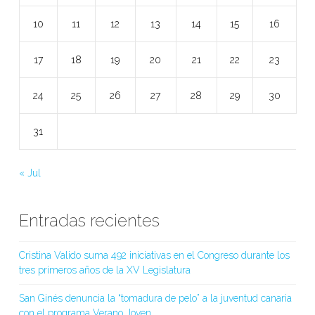
10
11
12
13
14
15
16
17
18
19
20
21
22
23
24
25
26
27
28
29
30
31
« Jul
Entradas recientes
Cristina Valido suma 492 iniciativas en el Congreso durante los
tres primeros años de la XV Legislatura
San Ginés denuncia la “tomadura de pelo” a la juventud canaria
con el programa Verano Joven