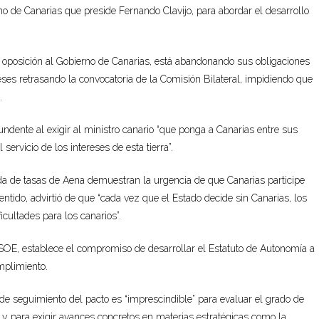
no de Canarias que preside Fernando Clavijo, para abordar el desarrollo
 oposición al Gobierno de Canarias, está abandonando sus obligaciones
eses retrasando la convocatoria de la Comisión Bilateral, impidiendo que
.
undente al exigir al ministro canario “que ponga a Canarias entre sus
ervicio de los intereses de esta tierra”.
ida de tasas de Aena demuestran la urgencia de que Canarias participe
sentido, advirtió de que “cada vez que el Estado decide sin Canarias, los
cultades para los canarios”.
SOE, establece el compromiso de desarrollar el Estatuto de Autonomía a
umplimiento.
de seguimiento del pacto es “imprescindible” para evaluar el grado de
y para exigir avances concretos en materias estratégicas como la