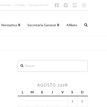
rencias
/
afíliate
/
transparencia
Normativa
Secretaría General
Afíliate
Buscar
AGOSTO 2026
L
M
X
J
V
S
D
1
2