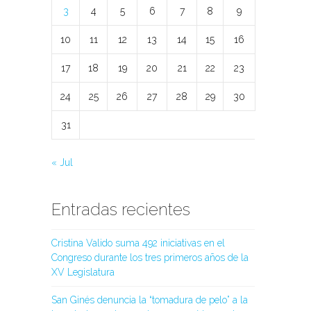
3
4
5
6
7
8
9
10
11
12
13
14
15
16
17
18
19
20
21
22
23
24
25
26
27
28
29
30
31
« Jul
Entradas recientes
Cristina Valido suma 492 iniciativas en el
Congreso durante los tres primeros años de la
XV Legislatura
San Ginés denuncia la “tomadura de pelo” a la