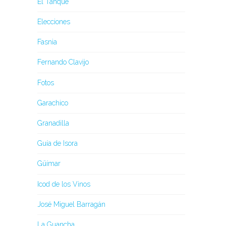
El Tanque
Elecciones
Fasnia
Fernando Clavijo
Fotos
Garachico
Granadilla
Guía de Isora
Güímar
Icod de los Vinos
José Miguel Barragán
La Guancha