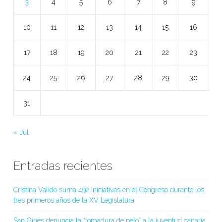
3
4
5
6
7
8
9
10
11
12
13
14
15
16
17
18
19
20
21
22
23
24
25
26
27
28
29
30
31
« Jul
Entradas recientes
Cristina Valido suma 492 iniciativas en el Congreso durante los
tres primeros años de la XV Legislatura
San Ginés denuncia la “tomadura de pelo” a la juventud canaria