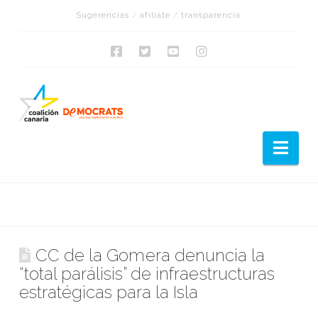
Sugerencias
/
afíliate
/
transparencia
Nav
CC de la Gomera denuncia la
“total parálisis” de infraestructuras
estratégicas para la Isla