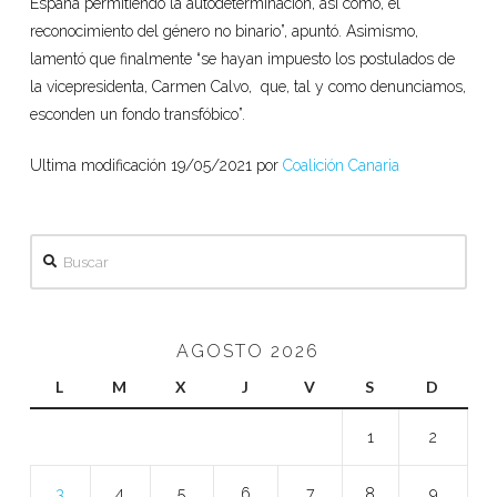
España permitiendo la autodeterminación, así como, él
reconocimiento del género no binario”, apuntó. Asimismo,
lamentó que finalmente “se hayan impuesto los postulados de
la vicepresidenta, Carmen Calvo, que, tal y como denunciamos,
esconden un fondo transfóbico”.
Ultima modificación 19/05/2021 por
Coalición Canaria
Buscar
AGOSTO 2026
L
M
X
J
V
S
D
1
2
3
4
5
6
7
8
9