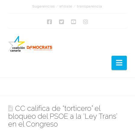
Sugerencias
/
afíliate
/
transparencia
Nav
CC califica de “torticero” el
bloqueo del PSOE a la ‘Ley Trans’
en el Congreso