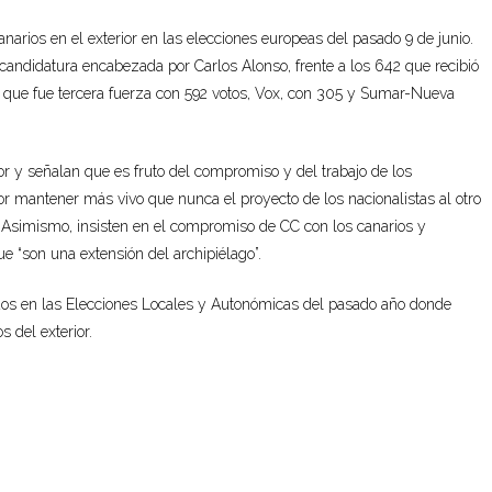
anarios en el exterior
en
las elecciones
euro
peas
del pasado 9 de junio.
candidatura encabezada por Carlos Alonso, frente a los 642 que recibió
 que fue tercera fuerza con 592 votos,
Vox, con 305 y Sumar-Nueva
ior y señalan que es fruto del
compromiso
y del trabajo de los
or
mantener más vivo que nunca el proyecto de los nacionalistas
al otro
Asimismo, insisten en el compromiso de CC
con los canarios y
que
“son
una extensión del
archipiélago
”.
idos en las Elecciones Locales y Autonómicas del pasado año donde
 del exterior.