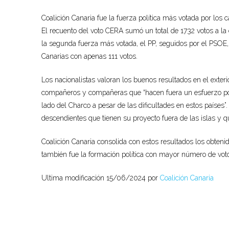
Coalición Canaria
fue la fuerza política más votada por los
c
El recuento del voto CERA sumó un total de 1732 votos a la 
la segunda fuerza más votada, el P
P,
seguidos por el PSOE,
Canarias
con
apenas
111 votos.
Los
nacionalistas valoran los buenos resultados en
el exter
compañeros y compañeras que “hacen fuera un
esfuerzo p
lado
del
Charco
a pesar de las dificultades en estos países”.
descendientes que tienen su proyecto fuera de las islas
y 
Coalición Canaria consolida con estos resultados los obten
también
fue la formación política con mayor número de votos
Ultima modificación 15/06/2024 por
Coalición Canaria