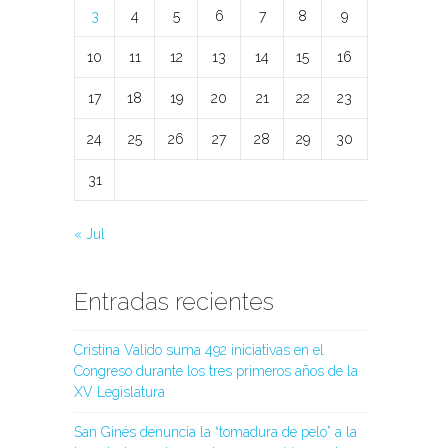
3
4
5
6
7
8
9
10
11
12
13
14
15
16
17
18
19
20
21
22
23
24
25
26
27
28
29
30
31
« Jul
Entradas recientes
Cristina Valido suma 492 iniciativas en el
Congreso durante los tres primeros años de la
XV Legislatura
San Ginés denuncia la “tomadura de pelo” a la