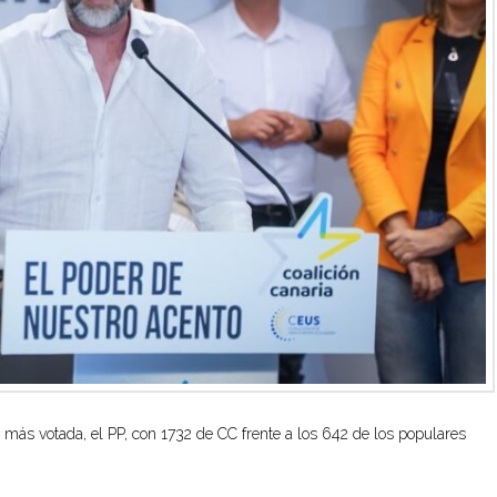
 más votada, el P
P
, con
1
732
de CC
frente
a los 642 de los
populares