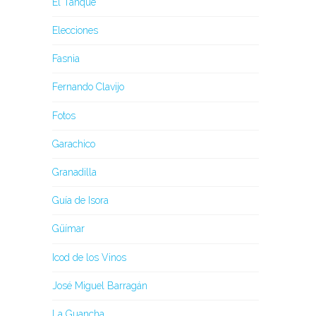
El Tanque
Elecciones
Fasnia
Fernando Clavijo
Fotos
Garachico
Granadilla
Guía de Isora
Güímar
Icod de los Vinos
José Miguel Barragán
La Guancha