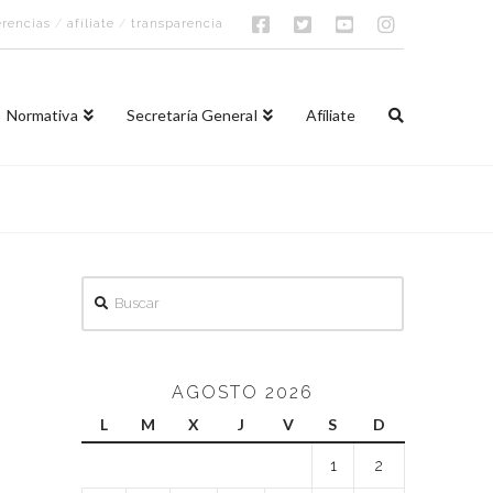
rencias
/
afíliate
/
transparencia
Normativa
Secretaría General
Afíliate
Buscar
AGOSTO 2026
L
M
X
J
V
S
D
1
2