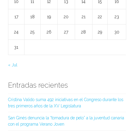
10
11
12
13
14
15
16
17
18
19
20
21
22
23
24
25
26
27
28
29
30
31
« Jul
Entradas recientes
Cristina Valido suma 492 iniciativas en el Congreso durante los
tres primeros años de la XV Legislatura
San Ginés denuncia la “tomadura de pelo” a la juventud canaria
con el programa Verano Joven