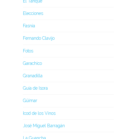
El Tanque
Elecciones
Fasnia
Fernando Clavijo
Fotos
Garachico
Granadilla
Guía de Isora
Güímar
Icod de los Vinos
José Miguel Barragán
La Guancha