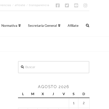
rencias
/
afíliate
/
transparencia
Normativa
Secretaría General
Afíliate
Buscar
AGOSTO 2026
L
M
X
J
V
S
D
1
2