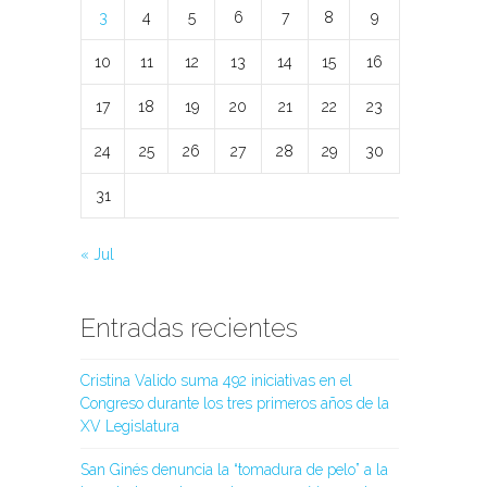
3
4
5
6
7
8
9
10
11
12
13
14
15
16
17
18
19
20
21
22
23
24
25
26
27
28
29
30
31
« Jul
Entradas recientes
Cristina Valido suma 492 iniciativas en el
Congreso durante los tres primeros años de la
XV Legislatura
San Ginés denuncia la “tomadura de pelo” a la