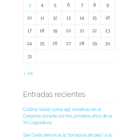
3
4
5
6
7
8
9
10
11
12
13
14
15
16
17
18
19
20
21
22
23
24
25
26
27
28
29
30
31
« Jul
Entradas recientes
Cristina Valido suma 492 iniciativas en el
Congreso durante los tres primeros años de la
XV Legislatura
San Ginés denuncia la “tomadura de pelo” a la