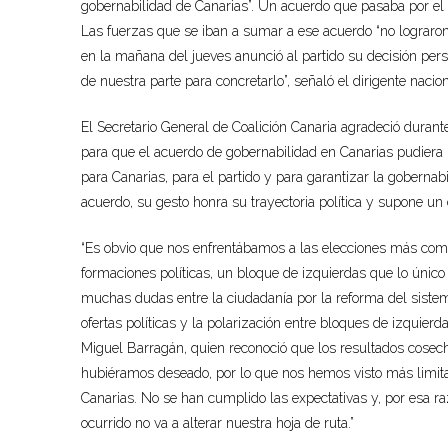
gobernabilidad de Canarias”. Un acuerdo que pasaba por el c
Las fuerzas que se iban a sumar a ese acuerdo “no lograr
en la mañana del jueves anunció al partido su decisión perso
de nuestra parte para concretarlo”, señaló el dirigente nacion
El Secretario General de Coalición Canaria agradeció durant
para que el acuerdo de gobernabilidad en Canarias pudiera h
para Canarias, para el partido y para garantizar la goberna
acuerdo, su gesto honra su trayectoria política y supone un 
“Es obvio que nos enfrentábamos a las elecciones más comple
formaciones políticas, un bloque de izquierdas que lo únic
muchas dudas entre la ciudadanía por la reforma del sistem
ofertas políticas y la polarización entre bloques de izquier
Miguel Barragán, quien reconoció que los resultados cosecha
hubiéramos deseado, por lo que nos hemos visto más limita
Canarias. No se han cumplido las expectativas y, por esa ra
ocurrido no va a alterar nuestra hoja de ruta.”