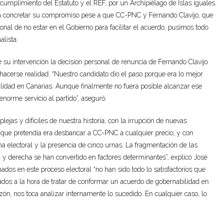
umplimiento del Estatuto y el REF, por un Archipiélago de Islas iguales.
on concretar su compromiso pese a que CC-PNC y Fernando Clavijo, que
nal de no estar en el Gobierno para facilitar el acuerdo, pusimos todo
alista.
e su intervención la decisión personal de renuncia de Fernando Clavijo
acerse realidad. “Nuestro candidato dio el paso porque era lo mejor
bilidad en Canarias. Aunque finalmente no fuera posible alcanzar ese
enorme servicio al partido”, aseguró.
jas y difíciles de nuestra historia, con la irrupción de nuevas
o que pretendía era desbancar a CC-PNC a cualquier precio, y con
a electoral y la presencia de cinco urnas. La fragmentación de las
da y derecha se han convertido en factores determinantes”, explicó José
dos en este proceso electoral “no han sido todo lo satisfactorios que
dos a la hora de tratar de conformar un acuerdo de gobernabilidad en
zón, nos toca analizar internamente lo sucedido. En cualquier caso, lo