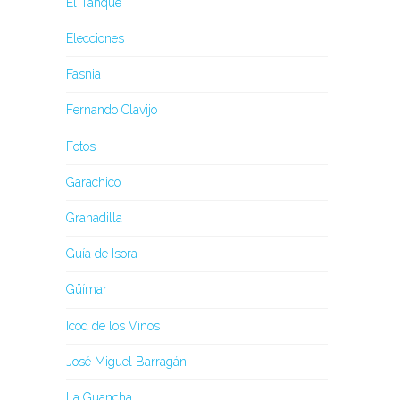
El Tanque
Elecciones
Fasnia
Fernando Clavijo
Fotos
Garachico
Granadilla
Guía de Isora
Güímar
Icod de los Vinos
José Miguel Barragán
La Guancha