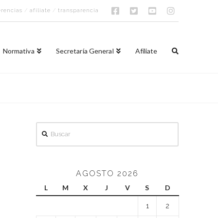
rencias
/
afíliate
/
transparencia
Normativa
Secretaría General
Afíliate
Buscar
AGOSTO 2026
L
M
X
J
V
S
D
1
2