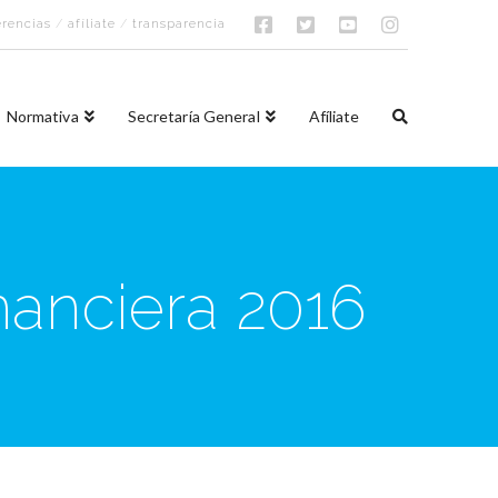
rencias
/
afíliate
/
transparencia
Normativa
Secretaría General
Afíliate
anciera 2016