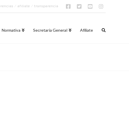
rencias
/
afíliate
/
transparencia
Normativa
Secretaría General
Afíliate