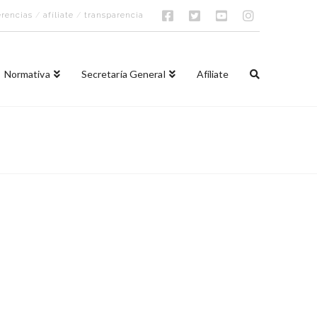
rencias
/
afíliate
/
transparencia
Normativa
Secretaría General
Afíliate