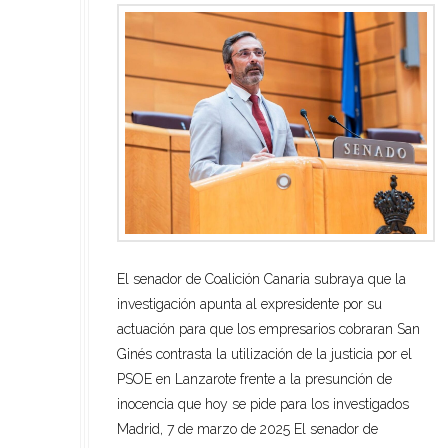
El senador nacionalista exige al Gobierno de
El senador de Coalición Canaria reclama al Estado
El senador de Coalición Canaria subraya que la
España que proceda “cuanto antes al cumplimiento
que cumpla el pacto para que Canarias esté en los
investigación apunta al expresidente por su
efectivo” de este nuevo refuerzo policial “El nuevo
grupos de trabajo abiertos con Marruecos Pedro
actuación para que los empresarios cobraran San
catálogo de puestos de trabajo da la razón a las
San Ginés ha reivindicado el rechazo frontal del
Ginés contrasta la utilización de la justicia por el
denuncias de sindicatos policiales, a las quejas del
pueblo canario a toda labor prospectiva que ponga
PSOE en Lanzarote frente a la presunción de
sector turístico y a la reclamación del presidente
en riesgo el medio natural en las islas Madrid, 25
inocencia que hoy se pide para los investigados
del Cabildo sobre medios de seguridad”, afirma San
de marzo de 2025 El senador de Coalición Canaria,
Madrid, 7 de marzo de 2025 El senador de
Ginés Madrid, 4 de …
Leer más