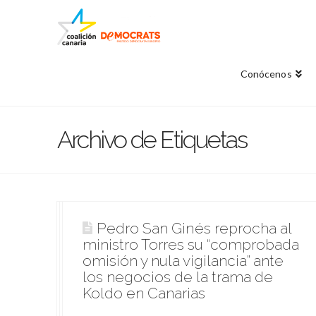
Conócenos
Archivo de Etiquetas
Pedro San Ginés destaca el
San Ginés pide “información
Pedro San Ginés reprocha al
logro de Coalición Canaria para
en tiempo real” al Estado sobre
ministro Torres su “comprobada
duplicar el control de
las prospecciones otorgadas
omisión y nula vigilancia” ante
pasaportes en el aeropuerto de
por Marruecos en aguas
los negocios de la trama de
Lanzarote
próximas a Canarias
Koldo en Canarias