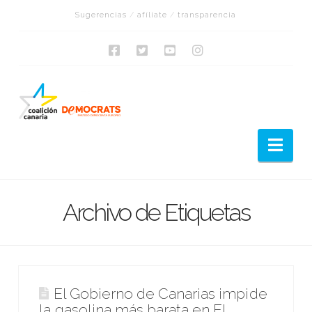
Sugerencias
/
afíliate
/
transparencia
Nav
Archivo de Etiquetas
El Gobierno de Canarias impide
la gasolina más barata en El