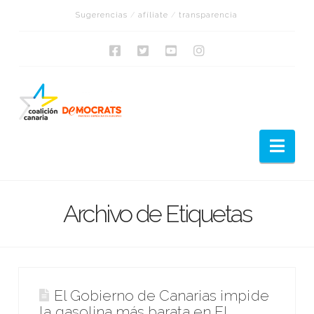
Sugerencias
/
afíliate
/
transparencia
Nav
Archivo de Etiquetas
El Gobierno de Canarias impide
la gasolina más barata en El