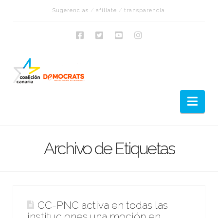
Sugerencias
/
afíliate
/
transparencia
Nav
Archivo de Etiquetas
CC-PNC activa en todas las
instituciones una moción en