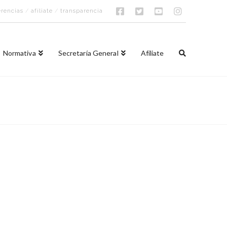
rencias
/
afíliate
/
transparencia
Normativa
Secretaría General
Afíliate