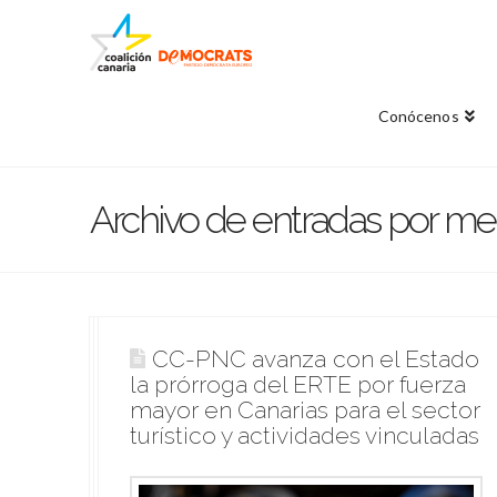
Conócenos
Archivo de entradas por me
CC-PNC critica que diez días
Clavijo reclama a Ábalos la
CC-PNC avanza con el Estado
después de la firma del Plan de
bonificación de las tasas aéreas
la prórroga del ERTE por fuerza
Reactivación de Canarias “no se
para que Canarias pueda
mayor en Canarias para el sector
haya movido un papel”
competir como destino turístico
turístico y actividades vinculadas