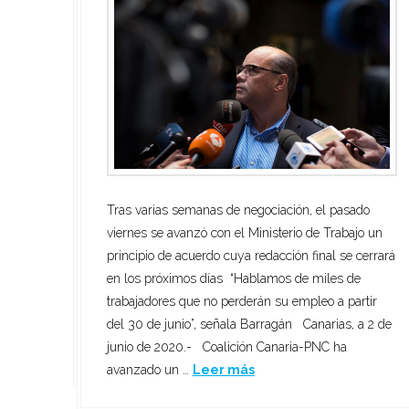
“La falta de interés y la desidia en activar el plan
Tras varias semanas de negociación, el pasado
hace temer que la única prioridad del Gobierno
El senador autonómico exige “claridad” sobre el
viernes se avanzó con el Ministerio de Trabajo un
canario era sacarse una foto” Barragán exige saber
futuro del descuento del 75% “que es un derecho de
principio de acuerdo cuya redacción final se cerrará
qué cantidad le corresponde a Canarias con el
los canarios” Madrid a 3 de junio de 2020.- El
en los próximos días “Hablamos de miles de
nuevo reparto del Fondo para las Comunidades
senador por la Comunidad Autónoma de Canarias,
trabajadores que no perderán su empleo a partir
Autónomas CC-PNC recuerda que el Ejecutivo
Fernando Clavijo, reclamó hoy al Ministro de
del 30 de junio”, señala Barragán Canarias, a 2 de
canario cifró en 619 millones lo que correspondía a
Transportes, Movilidad y Agenda Urbana, José Luis
junio de 2020.- Coalición Canaria-PNC ha
Canarias “y esperamos …
Leer más
Ábalos, la bonificación de las tasas aéreas en
avanzado un …
Leer más
Canarias como medida necesaria …
Leer más